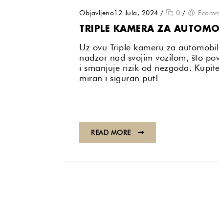
Objavljeno12 Jula, 2024
/
0
/
Ecomm
TRIPLE KAMERA ZA AUTOMO
Uz ovu Triple kameru za automobil
nadzor nad svojim vozilom, što po
i smanjuje rizik od nezgoda. Kupit
miran i siguran put!
READ MORE