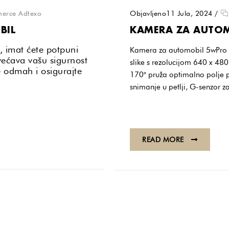
erce Adtexo
Objavljeno11 Jula, 2024
/
BIL
KAMERA ZA AUTO
, imat ćete potpuni
Kamera za automobil 5wPro 
većava vašu sigurnost
slike s rezolucijom 640 x 480
e odmah i osigurajte
170° pruža optimalno polje p
snimanje u petlji, G-senzor z
READ MORE