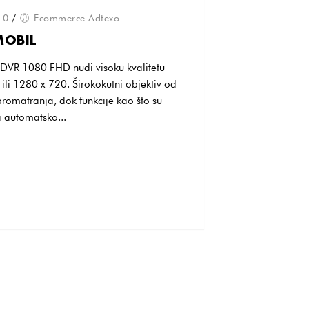
0
/
Ecommerce Adtexo
MOBIL
DVR 1080 FHD nudi visoku kvalitetu
 ili 1280 x 720. Širokokutni objektiv od
romatranja, dok funkcije kao što su
a automatsko...