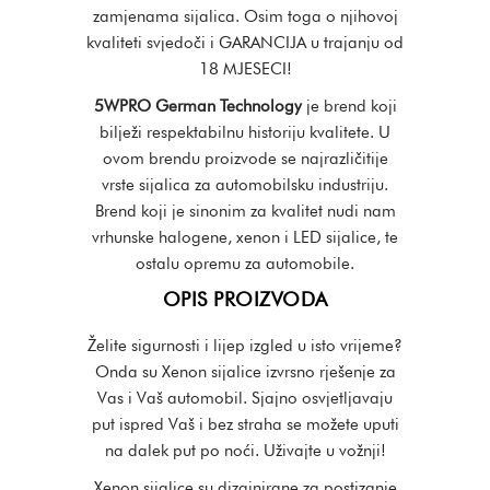
zamjenama sijalica. Osim toga o njihovoj
kvaliteti svjedoči i GARANCIJA u trajanju od
18 MJESECI!
5WPRO German Technology
je brend koji
bilježi respektabilnu historiju kvalitete. U
ovom brendu proizvode se najrazličitije
vrste sijalica za automobilsku industriju.
Brend koji je sinonim za kvalitet nudi nam
vrhunske halogene, xenon i LED sijalice, te
ostalu opremu za automobile.
OPIS PROIZVODA
Želite sigurnosti i lijep izgled u isto vrijeme?
Onda su Xenon sijalice izvrsno rješenje za
Vas i Vaš automobil. Sjajno osvjetljavaju
put ispred Vaš i bez straha se možete uputi
na dalek put po noći. Uživajte u vožnji!
Xenon sijalice su dizajnirane za postizanje