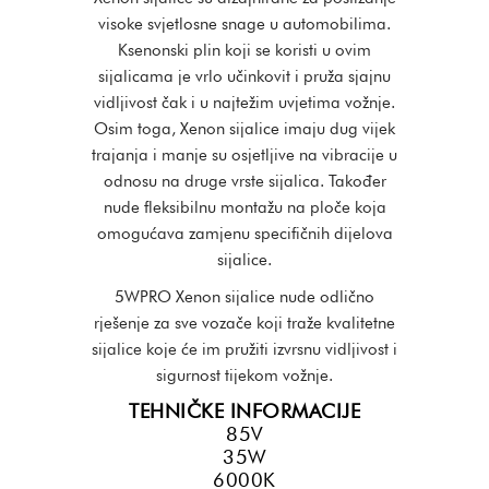
visoke svjetlosne snage u automobilima.
Ksenonski plin koji se koristi u ovim
sijalicama je vrlo učinkovit i pruža sjajnu
vidljivost čak i u najtežim uvjetima vožnje.
Osim toga, Xenon sijalice imaju dug vijek
trajanja i manje su osjetljive na vibracije u
odnosu na druge vrste sijalica. Također
nude fleksibilnu montažu na ploče koja
omogućava zamjenu specifičnih dijelova
sijalice.
5WPRO Xenon sijalice nude odlično
rješenje za sve vozače koji traže kvalitetne
sijalice koje će im pružiti izvrsnu vidljivost i
sigurnost tijekom vožnje.
TEHNIČKE INFORMACIJE
85V
35W
6000K