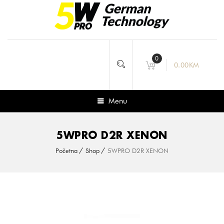
0
0.00
KM
Menu
5WPRO D2R XENON
Početna
Shop
5WPRO D2R XENON