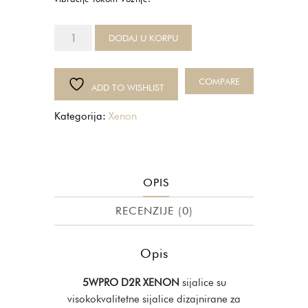
5WPRO
DODAJ U KORPU
D2R
XENON
količina
COMPARE
ADD TO WISHLIST
Kategorija:
Xenon
OPIS
RECENZIJE (0)
Opis
5WPRO D2R XENON
sijalice su
visokokvalitetne sijalice dizajnirane za