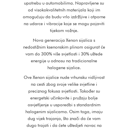
upotrebu u automobilima. Napravljene su
od visokokvalitetnih materijala koji im
omogućuju da budu vrlo izdržljive i otporne
na udarce i vibracije koje se mogu pojaviti
tijekom vožnje.
Nova generacija Xenon sijalica s
nedostižnim ksenonskim plinom osigurat će
vam do 300% više svjetlosti i 30% uštede
energije u odnosu na tradicionalne
halogene sijalice.
Ove Xenon sijalice nude vrhunsku vidljivost
na cesti zbog svoje velike svjetline i
preciznog fokusa svjetlosti. Također su
energetski učinkovite i pružaju bolje
osvjetljenje u usporedbi s standardnim
halogenim sijalicama. Osim toga, imaju
dug vijek trajanja, što znači da će vam
dugo trajati i da ćete uštedjeti novac na