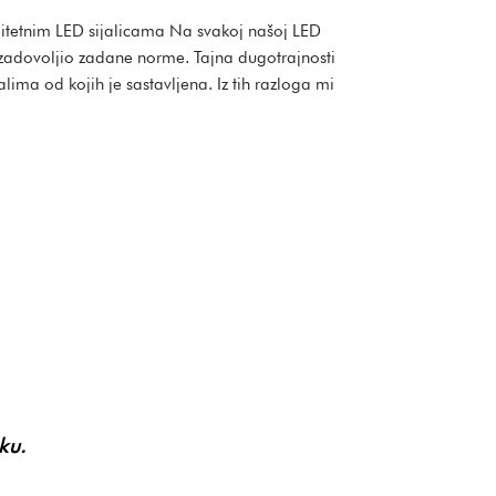
valitetnim LED sijalicama Na svakoj našoj LED
e zadovoljio zadane norme. Tajna dugotrajnosti
alima od kojih je sastavljena. Iz tih razloga mi
nku.