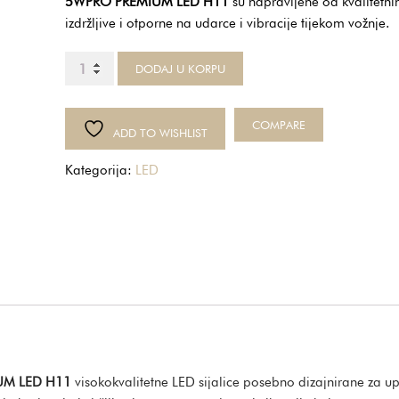
5WPRO PREMIUM LED H11
su napravljene od kvalitetni
izdržljive i otporne na udarce i vibracije tijekom vožnje.
5WPRO
DODAJ U KORPU
PREMIUM
LED
H11
COMPARE
ADD TO WISHLIST
12/24V
količina
Kategorija:
LED
M LED H11
visokokvalitetne LED sijalice posebno dizajnirane za 