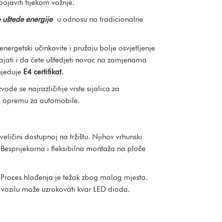
ojaviti tijekom vožnje.
 uštede energije
u odnosu na tradicionalne
energetski učinkovite i pružaju bolje osvjetljenje
ajati i da ćete uštedjeti novac na zamjenama
sjeduje
E4 certifikat
.
de se najrazličitije vrste sijalica za
alu opremu za automobile.
eličini dostupnoj na tržištu. Njihov vrhunski
. Besprijekorna i fleksibilna montaža na ploče
. Proces hlađenja je težak zbog malog mjesta.
 vozilu može uzrokovati kvar LED dioda.