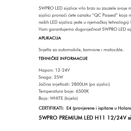
5WPRO LED sijalice vrlo brzo su zauzele svoje m
sijalici pronaći ćete oznaku “QC Passed” koja n
naših LED sijalica jeste u njemačkoj tehnologiji 
Vam garantujemo dugovječnost 5WPRO LED sij
APLIKACIJA
Svjetla za automobile, kamione i motocikle.
TEHNIČKE INFORMACIJE
Napon: 12-24V
Snaga: 25W
Jačina svjetlosti: 2800LM (po sijalici)
Temperatura boje: 6500K
Boja: WHITE (bijela)
CERTIFIKATI: E4 (provjerene i ispitane u Holan
5WPRO PREMIUM LED H11 12/24V sijal