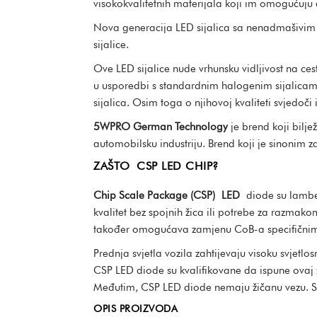
visokokvalitetnih materijala koji im omogućuju d
Nova generacija LED sijalica sa nenadmašivi
sijalice.
Ove LED sijalice nude vrhunsku vidljivost na cesti
u usporedbi s standardnim halogenim sijalicama
sijalica. Osim toga o njihovoj kvaliteti svjedoči 
5WPRO German Technology
je brend koji bilje
automobilsku industriju. Brend koji je sinonim 
ZAŠTO CSP LED CHIP?
Chip Scale Package (CSP) LED
diode su lambert
kvalitet bez spojnih žica ili potrebe za razmako
također omogućava zamjenu CoB-a specifičnim
Prednja svjetla vozila zahtijevaju visoku svjet
CSP LED diode su kvalifikovane da ispune ovaj 
Međutim, CSP LED diode nemaju žičanu vezu. Sto
OPIS PROIZVODA