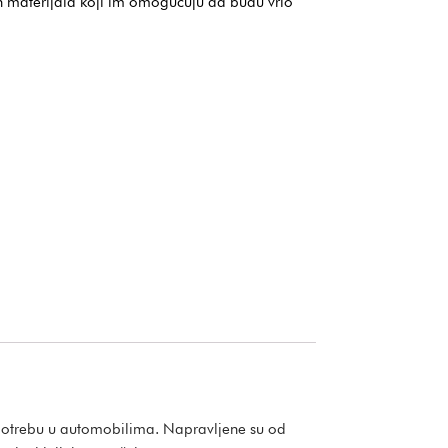
h materijala koji im omogućuju da budu vrlo
upotrebu u automobilima. Napravljene su od