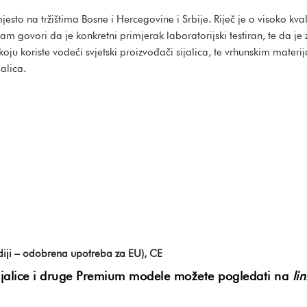
jesto na tržištima Bosne i Hercegovine i Srbije. Riječ je o visoko k
am govori da je konkretni primjerak laboratorijski testiran, te da j
koju koriste vodeći svjetski proizvođači sijalica, te vrhunskim materij
alica.
diji – odobrena upotreba za EU), CE
ice i druge Premium modele možete pogledati na
li