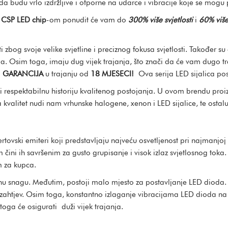
a budu vrlo izdržljive i otporne na udarce i vibracije koje se mogu p
m
CSP LED chip
-om ponudit će vam do
300% više svjetlosti
i
60% više
 zbog svoje velike svjetline i preciznog fokusa svjetlosti. Također su 
. Osim toga, imaju dug vijek trajanja, što znači da će vam dugo tr
i
GARANCIJA
u trajanju od
18 MJESECI!
Ova serija LED sijalica po
ži respektabilnu historiju kvalitenog postojanja. U ovom brendu proizvo
za kvalitet nudi nam vrhunske halogene, xenon i LED sijalice, te ost
ovski emiteri koji predstavljaju najveću osvetljenost pri najmanjoj v
m čini ih savršenim za gusto grupisanje i visok izlaz svjetlosnog toka
 za kupca.
losnu snagu. Međutim, postoji malo mjesto za postavljanje LED dioda
zahtjev. Osim toga, konstantno izlaganje vibracijama LED dioda na
ga će osigurati duži vijek trajanja.