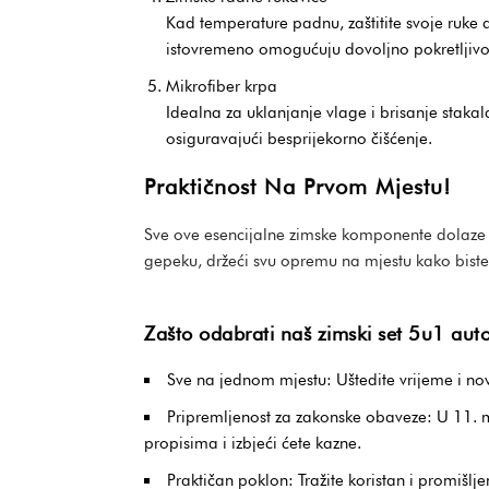
Kad temperature padnu, zaštitite svoje ruke d
istovremeno omogućuju dovoljno pokretljivos
Mikrofiber krpa
Idealna za uklanjanje vlage i brisanje stakala
osiguravajući besprijekorno čišćenje.
Praktičnost Na Prvom Mjestu!
Sve ove esencijalne zimske komponente dolaze u
gepeku, držeći svu opremu na mjestu kako biste 
Zašto odabrati naš zimski set 5u1 au
Sve na jednom mjestu: Uštedite vrijeme i no
Pripremljenost za zakonske obaveze: U 11. 
propisima i izbjeći ćete kazne.
Praktičan poklon: Tražite koristan i promišlje