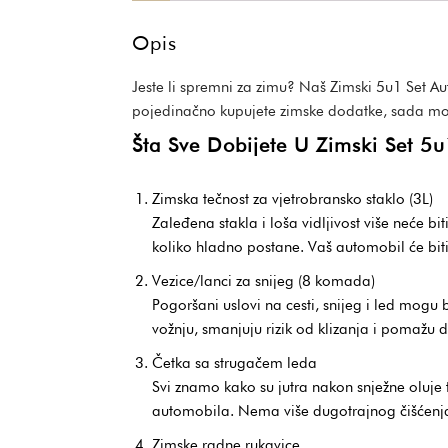
Opis
Jeste li spremni za zimu? Naš Zimski 5u1 Set 
pojedinačno kupujete zimske dodatke, sada mož
Šta Sve Dobijete U Zimski Set 
Zimska tečnost za vjetrobransko staklo (3L)
Zaleđena stakla i loša vidljivost više neće b
koliko hladno postane. Vaš automobil će biti 
Vezice/lanci za snijeg (8 komada)
Pogoršani uslovi na cesti, snijeg i led mogu 
vožnju, smanjuju rizik od klizanja i pomažu 
Četka sa strugačem leda
Svi znamo kako su jutra nakon snježne oluje
automobila. Nema više dugotrajnog čišćenja
Zimske radne rukavice