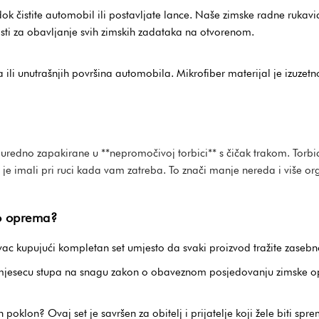
ok čistite automobil ili postavljate lance. Naše zimske radne rukavi
ti za obavljanje svih zimskih zadataka na otvorenom.
 ili unutrašnjih površina automobila. Mikrofiber materijal je izuzetno
redno zapakirane u **nepromočivoj torbici** s čičak trakom. Torbi
je imali pri ruci kada vam zatreba. To znači manje nereda i više or
to oprema?
vac kupujući kompletan set umjesto da svaki proizvod tražite zasebn
mjesecu stupa na snagu zakon o obaveznom posjedovanju zimske opr
n poklon? Ovaj set je savršen za obitelj i prijatelje koji žele biti sp