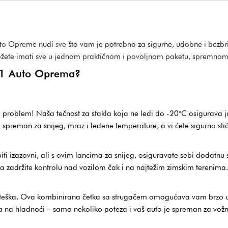
Auto Opreme nudi sve što vam je potrebno za sigurne, udobne i bezb
ete imati sve u jednom praktičnom i povoljnom paketu, spremnom 
5u1 Auto Oprema?
iti problem! Naša tečnost za stakla koja ne ledi do -20°C osigurava j
spreman za snijeg, mraz i ledene temperature, a vi ćete sigurno stić
biti izazovni, ali s ovim lancima za snijeg, osiguravate sebi dodatn
da zadržite kontrolu nad vozilom čak i na najtežim zimskim terenima.
 teška. Ova kombinirana četka sa strugačem omogućava vam brzo ukla
 na hladnoći – samo nekoliko poteza i vaš auto je spreman za vožn