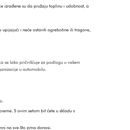
ce izrađene su da pružaju toplinu i udobnost, a
 upijajući i neće ostaviti ogrebotine ili tragove,
ca se lako pričvršćuje za podlogu u vašem
ganizacije u automobilu.
o.
eme. S ovim setom bit ćete u skladu s
remni na sve što zima donosi.