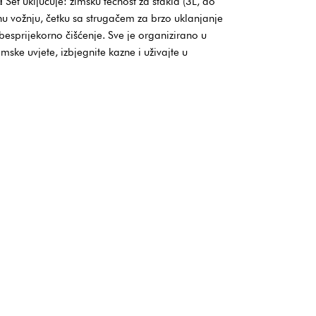
!
Set uključuje: zimsku tečnost za stakla (3L, do
nu vožnju, četku sa strugačem za brzo uklanjanje
 besprijekorno čišćenje. Sve je organizirano u
mske uvjete, izbjegnite kazne i uživajte u