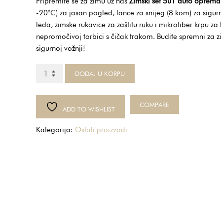
Pripremite se za zimu uz naš
Zimski set 5u1 auto oprema
was:
is:
-20°C) za jasan pogled, lance za snijeg (8 kom) za sigur
72.99KM.
42.24KM.
leda, zimske rukavice za zaštitu ruku i mikrofiber krpu za
nepromočivoj torbici s čičak trakom. Budite spremni za zi
sigurnoj vožnji!
Zimski
DODAJ U KORPU
set
5u1
auto
COMPARE
ADD TO WISHLIST
oprema
količina
Kategorija:
Ostali proizvodi