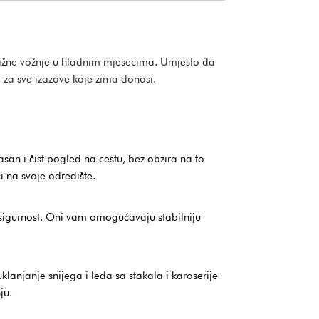
rižne vožnje u hladnim mjesecima. Umjesto da
za sve izazove koje zima donosi.
asan i čist pogled na cestu, bez obzira na to
i na svoje odredište.
u sigurnost. Oni vam omogućavaju stabilniju
njanje snijega i leda sa stakala i karoserije
ju.