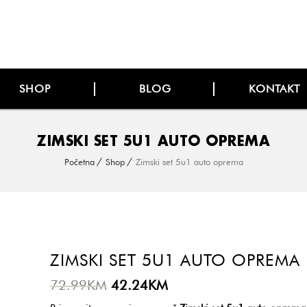
SHOP
BLOG
KONTAKT
ZIMSKI SET 5U1 AUTO OPREMA
Početna
Shop
Zimski set 5u1 auto oprema
ZIMSKI SET 5U1 AUTO OPREMA
Original
Current
72.99
KM
42.24
KM
price
price